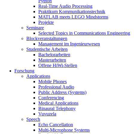
Python
Real-Time Audio Processing
Praktikum Kommunikationstechnik
MATLAB meets LEGO Mindstorms
Projekte
Seminare
Selected Topics in Communications Engineering
Blockveranstaltungen
Management im Ingenieurwesen
Studentische Arbeiten
Bachelorarbeiten
Masterarbeiten
Offene HiWi-Stellen
Forschung
Applications
Mobile Phones
Professional Audio
Public Address (Systems)
Conferencing
Medical Applications
Binaural Telephony
Vuvuzela
Speech
Echo Cancellation
Multi-Microphone Systems