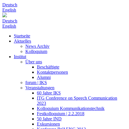
Deutsch
English
Deutsch
English
Startseite
Aktuelles
News Archiv
Kolloquium
Institut
Über uns
Beschäftigte
Kontaktpersonen
Alumni
forum | IKS
Veranstaltungen
60 Jahre IKS
ITG Conference on Speech Communication
2023
Kolloquium Kommunikationstechnik
Festkolloquium | 2.2.2018
50 Jahre IND
Exkursionen