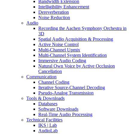
Bandwidth Extension
Intelligibility Enhancement
Dereverberation
Noise Reduction
Audio
Recording the Aachen Symphony Orchestra in
3D
Spatial Audio Acquisition & Processing
Active Noise Control
Multi-Channel Upmix
Multi-Channel System Identification
Immersive Audio Coding
Natural Own Voice by Active Occlusion
Cancellation
Communication
Channel Coding
Iterative Source-Channel Decoding
Pseudo-Analog Transmission
Tools & Downloads
Databases
Software Downloads
Real-Time Audio Processing
Technical Facilities
IKS | Lab
AudioLab