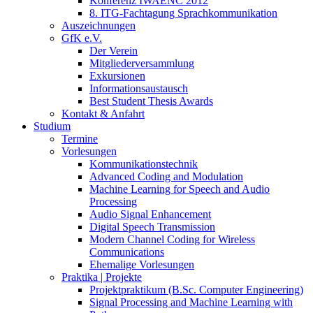
Konferenz IWAENC 2012
8. ITG-Fachtagung Sprachkommunikation
Auszeichnungen
GfK e.V.
Der Verein
Mitgliederversammlung
Exkursionen
Informationsaustausch
Best Student Thesis Awards
Kontakt & Anfahrt
Studium
Termine
Vorlesungen
Kommunikationstechnik
Advanced Coding and Modulation
Machine Learning for Speech and Audio
Processing
Audio Signal Enhancement
Digital Speech Transmission
Modern Channel Coding for Wireless
Communications
Ehemalige Vorlesungen
Praktika | Projekte
Projektpraktikum (B.Sc. Computer Engineering)
Signal Processing and Machine Learning with