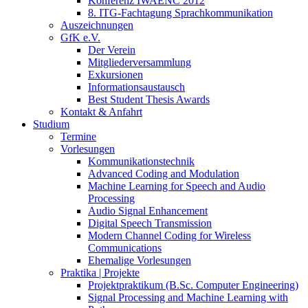
Konferenz IWAENC 2012
8. ITG-Fachtagung Sprachkommunikation
Auszeichnungen
GfK e.V.
Der Verein
Mitgliederversammlung
Exkursionen
Informationsaustausch
Best Student Thesis Awards
Kontakt & Anfahrt
Studium
Termine
Vorlesungen
Kommunikationstechnik
Advanced Coding and Modulation
Machine Learning for Speech and Audio
Processing
Audio Signal Enhancement
Digital Speech Transmission
Modern Channel Coding for Wireless
Communications
Ehemalige Vorlesungen
Praktika | Projekte
Projektpraktikum (B.Sc. Computer Engineering)
Signal Processing and Machine Learning with