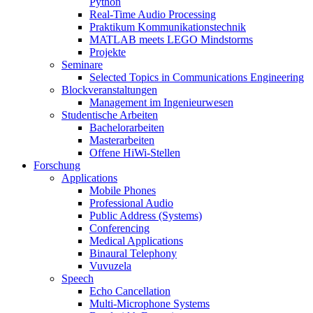
Python
Real-Time Audio Processing
Praktikum Kommunikationstechnik
MATLAB meets LEGO Mindstorms
Projekte
Seminare
Selected Topics in Communications Engineering
Blockveranstaltungen
Management im Ingenieurwesen
Studentische Arbeiten
Bachelorarbeiten
Masterarbeiten
Offene HiWi-Stellen
Forschung
Applications
Mobile Phones
Professional Audio
Public Address (Systems)
Conferencing
Medical Applications
Binaural Telephony
Vuvuzela
Speech
Echo Cancellation
Multi-Microphone Systems