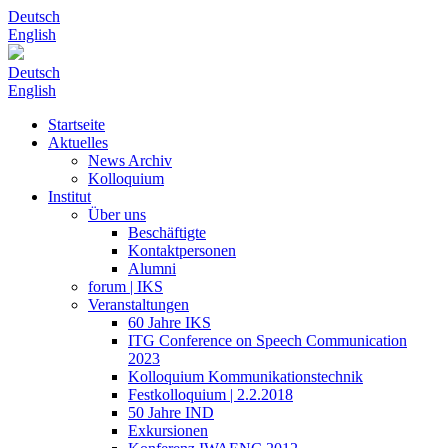
Deutsch
English
Deutsch
English
Startseite
Aktuelles
News Archiv
Kolloquium
Institut
Über uns
Beschäftigte
Kontaktpersonen
Alumni
forum | IKS
Veranstaltungen
60 Jahre IKS
ITG Conference on Speech Communication
2023
Kolloquium Kommunikationstechnik
Festkolloquium | 2.2.2018
50 Jahre IND
Exkursionen