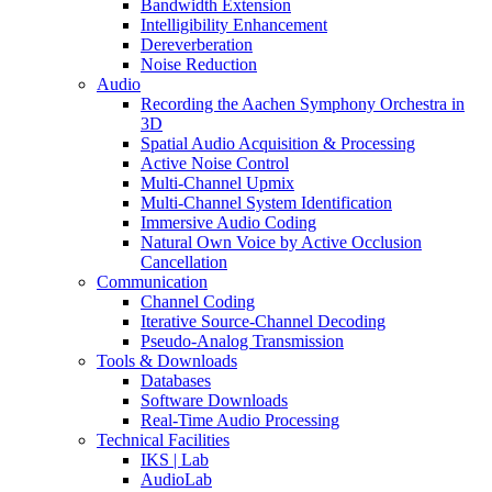
Bandwidth Extension
Intelligibility Enhancement
Dereverberation
Noise Reduction
Audio
Recording the Aachen Symphony Orchestra in
3D
Spatial Audio Acquisition & Processing
Active Noise Control
Multi-Channel Upmix
Multi-Channel System Identification
Immersive Audio Coding
Natural Own Voice by Active Occlusion
Cancellation
Communication
Channel Coding
Iterative Source-Channel Decoding
Pseudo-Analog Transmission
Tools & Downloads
Databases
Software Downloads
Real-Time Audio Processing
Technical Facilities
IKS | Lab
AudioLab