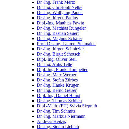
Dr.-Ing. Frank Mertz
Dr.-Ing. Christoph Nelke
Dr.-Ing. Wolfgang Papen
Dr.-Ing. Jürgen Paulus
Dipl.-Ing. Matthias Pawig
Dr.-Ing. Matthias Rüngeler
Dr.-Ing. Bastian Sauert
Dr.-Ing. Magnus Schäfer
Prof. Dr.-Ing. Laurent Schmalen
Dr.-Ing. Jürgen Schnitzler
Dr.-Ing. Birgit Schotsch
Dipl.-Ing. Oliver Steil
Dr.-Ing. Aulis Telle
Dipl.-Ing. Frank Trompetter
Dr.-Ing. Marc Werner
Dr.-Ing. Stefan Zürbes
Dr.-Ing. Hauke Krüger
Dr.-Ing. Bernd Geiser
Dipl.-Ing. Daniel Haupt
Dr.-Ing. Thomas Schlien
Dipl.-Math. (FH) Sylvia Sieprath
Dr.-Ing. Tim Schmitz
Dr.-Ing. Markus Niermann
Andreas Heitzig
Dr.-Ing. Stefan Liebich