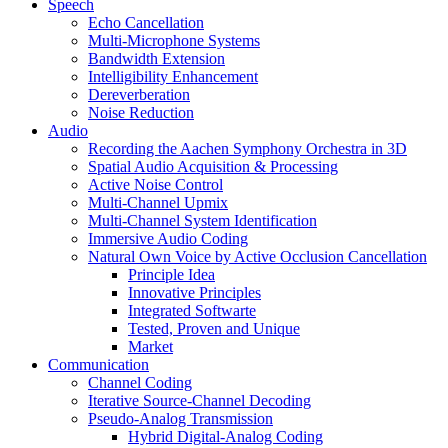
Speech
Echo Cancellation
Multi-Microphone Systems
Bandwidth Extension
Intelligibility Enhancement
Dereverberation
Noise Reduction
Audio
Recording the Aachen Symphony Orchestra in 3D
Spatial Audio Acquisition & Processing
Active Noise Control
Multi-Channel Upmix
Multi-Channel System Identification
Immersive Audio Coding
Natural Own Voice by Active Occlusion Cancellation
Principle Idea
Innovative Principles
Integrated Softwarte
Tested, Proven and Unique
Market
Communication
Channel Coding
Iterative Source-Channel Decoding
Pseudo-Analog Transmission
Hybrid Digital-Analog Coding