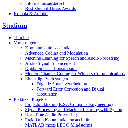
Informationsaustausch
Best Student Thesis Awards
Kontakt & Anfahrt
Studium
Termine
Vorlesungen
Kommunikationstechnik
Advanced Coding and Modulation
Machine Learning for Speech and Audio Processing
Audio Signal Enhancement
Digital Speech Transmission
Modern Channel Coding for Wireless Communications
Ehemalige Vorlesungen
Digitale Sprachverarbeitung
Forward Error Correction and Digital
Modulation
Praktika | Projekte
Projektpraktikum (B.Sc. Computer Engineering)
Signal Processing and Machine Learning with Python
Real-Time Audio Processing
Praktikum Kommunikationstechnik
MATLAB meets LEGO Mindstorms