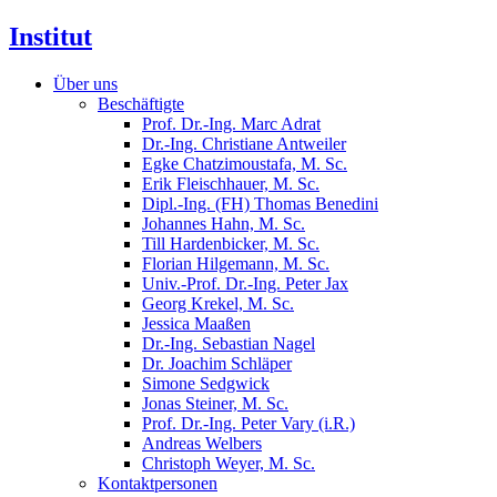
Institut
Über uns
Beschäftigte
Prof. Dr.-Ing. Marc Adrat
Dr.-Ing. Christiane Antweiler
Egke Chatzimoustafa, M. Sc.
Erik Fleischhauer, M. Sc.
Dipl.-Ing. (FH) Thomas Benedini
Johannes Hahn, M. Sc.
Till Hardenbicker, M. Sc.
Florian Hilgemann, M. Sc.
Univ.-Prof. Dr.-Ing. Peter Jax
Georg Krekel, M. Sc.
Jessica Maaßen
Dr.-Ing. Sebastian Nagel
Dr. Joachim Schläper
Simone Sedgwick
Jonas Steiner, M. Sc.
Prof. Dr.-Ing. Peter Vary (i.R.)
Andreas Welbers
Christoph Weyer, M. Sc.
Kontaktpersonen