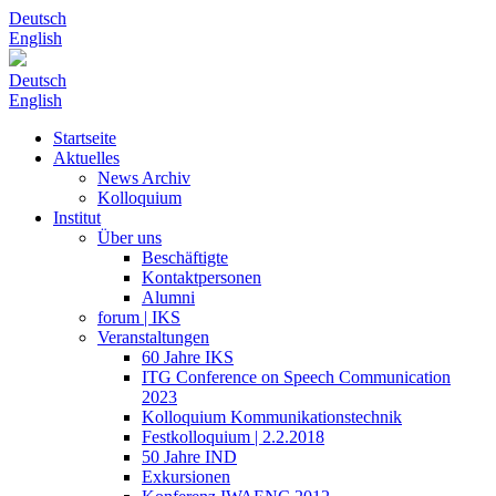
Deutsch
English
Deutsch
English
Startseite
Aktuelles
News Archiv
Kolloquium
Institut
Über uns
Beschäftigte
Kontaktpersonen
Alumni
forum | IKS
Veranstaltungen
60 Jahre IKS
ITG Conference on Speech Communication
2023
Kolloquium Kommunikationstechnik
Festkolloquium | 2.2.2018
50 Jahre IND
Exkursionen