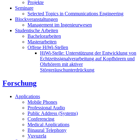
Projekte
Seminare
Selected Topics in Communications Engineering
Blockveranstaltungen
Management im Ingenieurwesen
Studentische Arbeiten
Bachelorarbeiten
Masterarbeiten
Offene HiWi-Stellen
HiWi-Stelle: Unterstützung der Entwicklung von
Echtzeitssignalverarbeitung auf Kopfhörern und
Ohrhörern mit aktiver
Störgeräuschunterdrückung
Forschung
Applications
Mobile Phones
Professional Audio
Public Address (Systems)
Conferencing
Medical Applications
Binaural Telephony
Vuvuzela