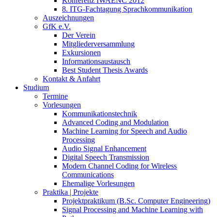
Konferenz IWAENC 2012
8. ITG-Fachtagung Sprachkommunikation
Auszeichnungen
GfK e.V.
Der Verein
Mitgliederversammlung
Exkursionen
Informationsaustausch
Best Student Thesis Awards
Kontakt & Anfahrt
Studium
Termine
Vorlesungen
Kommunikationstechnik
Advanced Coding and Modulation
Machine Learning for Speech and Audio
Processing
Audio Signal Enhancement
Digital Speech Transmission
Modern Channel Coding for Wireless
Communications
Ehemalige Vorlesungen
Praktika | Projekte
Projektpraktikum (B.Sc. Computer Engineering)
Signal Processing and Machine Learning with