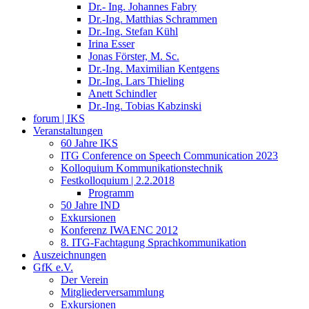
Dr.- Ing. Johannes Fabry
Dr.-Ing. Matthias Schrammen
Dr.-Ing. Stefan Kühl
Irina Esser
Jonas Förster, M. Sc.
Dr.-Ing. Maximilian Kentgens
Dr.-Ing. Lars Thieling
Anett Schindler
Dr.-Ing. Tobias Kabzinski
forum | IKS
Veranstaltungen
60 Jahre IKS
ITG Conference on Speech Communication 2023
Kolloquium Kommunikationstechnik
Festkolloquium | 2.2.2018
Programm
50 Jahre IND
Exkursionen
Konferenz IWAENC 2012
8. ITG-Fachtagung Sprachkommunikation
Auszeichnungen
GfK e.V.
Der Verein
Mitgliederversammlung
Exkursionen