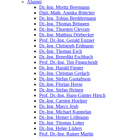
Alumni
Dr.-Ing. Moritz Beermann
Dipl.-Math. Annika Böttcher
Dr.-Ing. Tobias Breddermann
Dr.-Ing. Thomas Brüggen
Dr.-Ing. Thorsten Clevorn
Dr.-Ing. Matthias Dörbecker
Prof. Dr.-Ing. Gerald Enzner
Dr.-Ing. Christoph Erdmann
Dr.-Ing. Thomas Esch
Dr.-Ing. Benedikt Eschbach
Prof. Dr.-Ing. Tim Fingscheidt
Dr.-Ing. Harald Finster
Dr.-Ing. Christian Gerlach
Dr.-Ing. Stefan Gustafsson
Dr.-Ing. Florian Heese
Dr.-Ing. Stefan Heinen
Prof. Dr.-Ing. Hans-Günter Hirsch
Dr.-Ing. Carsten Hoelper
Dr.-Ing. Marco Jeub
Dr.-Ing. Michael Kappelan
Dr.-Ing. Heiner Löllmann
Dr.-Ing. Thomas Lotter
Dr.-Ing. Helge Lüders
Prof. Dr.-Ing. Rainer Martin