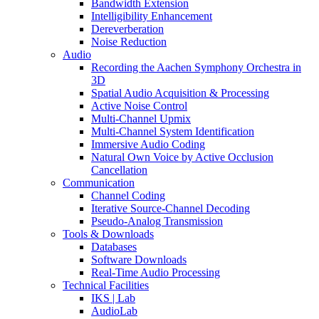
Bandwidth Extension
Intelligibility Enhancement
Dereverberation
Noise Reduction
Audio
Recording the Aachen Symphony Orchestra in
3D
Spatial Audio Acquisition & Processing
Active Noise Control
Multi-Channel Upmix
Multi-Channel System Identification
Immersive Audio Coding
Natural Own Voice by Active Occlusion
Cancellation
Communication
Channel Coding
Iterative Source-Channel Decoding
Pseudo-Analog Transmission
Tools & Downloads
Databases
Software Downloads
Real-Time Audio Processing
Technical Facilities
IKS | Lab
AudioLab