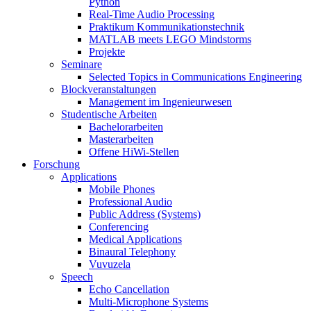
Python
Real-Time Audio Processing
Praktikum Kommunikationstechnik
MATLAB meets LEGO Mindstorms
Projekte
Seminare
Selected Topics in Communications Engineering
Blockveranstaltungen
Management im Ingenieurwesen
Studentische Arbeiten
Bachelorarbeiten
Masterarbeiten
Offene HiWi-Stellen
Forschung
Applications
Mobile Phones
Professional Audio
Public Address (Systems)
Conferencing
Medical Applications
Binaural Telephony
Vuvuzela
Speech
Echo Cancellation
Multi-Microphone Systems