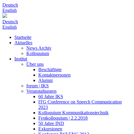
Deutsch
English
Deutsch
English
Startseite
Aktuelles
News Archiv
Kolloquium
Institut
Über uns
Beschäftigte
Kontaktpersonen
Alumni
forum | IKS
Veranstaltungen
60 Jahre IKS
ITG Conference on Speech Communication
2023
Kolloquium Kommunikationstechnik
Festkolloquium | 2.2.2018
50 Jahre IND
Exkursionen