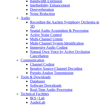
Bandwidth Extension
Intelligibility Enhancement
Dereverberation
Noise Reduction
Audio
Recording the Aachen Symphony Orchestra in
3D
Spatial Audio Acquisition & Processing
Active Noise Control
Multi-Channel Upmix
Multi-Channel System Identification
Immersive Audio Coding
Natural Own Voice by Active Occlusion
Cancellation
Communication
Channel Coding
Iterative Source-Channel Decoding
Pseudo-Analog Transmission
Tools & Downloads
Databases
Software Downloads
Real-Time Audio Processing
Technical Facilities
IKS | Lab
AudioLab