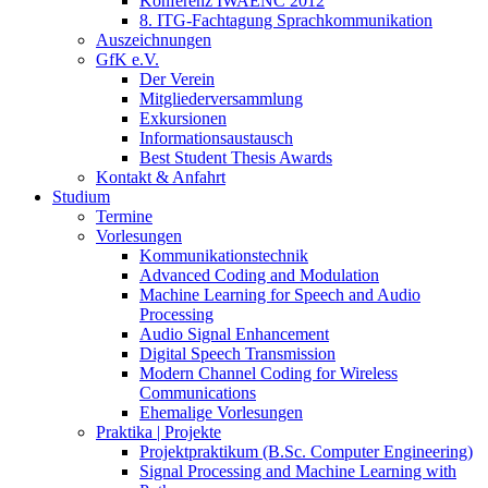
Konferenz IWAENC 2012
8. ITG-Fachtagung Sprachkommunikation
Auszeichnungen
GfK e.V.
Der Verein
Mitgliederversammlung
Exkursionen
Informationsaustausch
Best Student Thesis Awards
Kontakt & Anfahrt
Studium
Termine
Vorlesungen
Kommunikationstechnik
Advanced Coding and Modulation
Machine Learning for Speech and Audio
Processing
Audio Signal Enhancement
Digital Speech Transmission
Modern Channel Coding for Wireless
Communications
Ehemalige Vorlesungen
Praktika | Projekte
Projektpraktikum (B.Sc. Computer Engineering)
Signal Processing and Machine Learning with