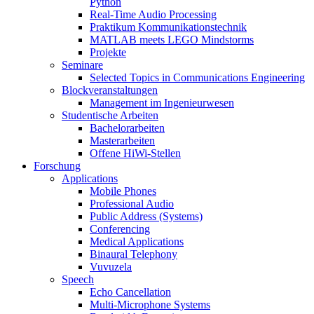
Python
Real-Time Audio Processing
Praktikum Kommunikationstechnik
MATLAB meets LEGO Mindstorms
Projekte
Seminare
Selected Topics in Communications Engineering
Blockveranstaltungen
Management im Ingenieurwesen
Studentische Arbeiten
Bachelorarbeiten
Masterarbeiten
Offene HiWi-Stellen
Forschung
Applications
Mobile Phones
Professional Audio
Public Address (Systems)
Conferencing
Medical Applications
Binaural Telephony
Vuvuzela
Speech
Echo Cancellation
Multi-Microphone Systems