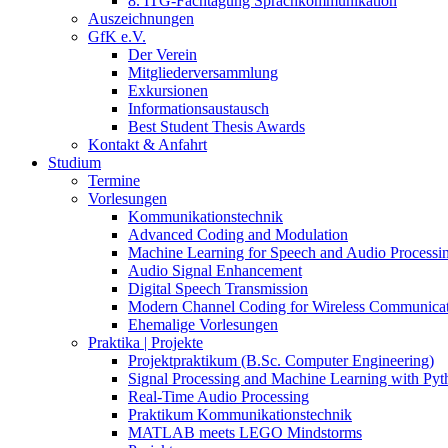
8. ITG-Fachtagung Sprachkommunikation
Auszeichnungen
GfK e.V.
Der Verein
Mitgliederversammlung
Exkursionen
Informationsaustausch
Best Student Thesis Awards
Kontakt & Anfahrt
Studium
Termine
Vorlesungen
Kommunikationstechnik
Advanced Coding and Modulation
Machine Learning for Speech and Audio Processi
Audio Signal Enhancement
Digital Speech Transmission
Modern Channel Coding for Wireless Communicat
Ehemalige Vorlesungen
Praktika | Projekte
Projektpraktikum (B.Sc. Computer Engineering)
Signal Processing and Machine Learning with Pyt
Real-Time Audio Processing
Praktikum Kommunikationstechnik
MATLAB meets LEGO Mindstorms