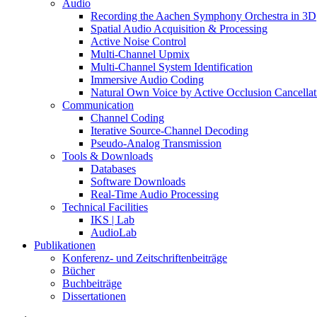
Audio
Recording the Aachen Symphony Orchestra in 3D
Spatial Audio Acquisition & Processing
Active Noise Control
Multi-Channel Upmix
Multi-Channel System Identification
Immersive Audio Coding
Natural Own Voice by Active Occlusion Cancellat
Communication
Channel Coding
Iterative Source-Channel Decoding
Pseudo-Analog Transmission
Tools & Downloads
Databases
Software Downloads
Real-Time Audio Processing
Technical Facilities
IKS | Lab
AudioLab
Publikationen
Konferenz- und Zeitschriftenbeiträge
Bücher
Buchbeiträge
Dissertationen