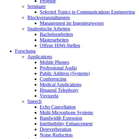
Projekte
Seminare
Selected Topics in Communications Engineering
Blockveranstaltungen
Management im Ingenieurwesen
Studentische Arbeiten
Bachelorarbeiten
Masterarbeiten
Offene HiWi-Stellen
Forschung
Applications
Mobile Phones
Professional Audio
Public Address (Systems)
Conferencing
Medical Applications
Binaural Telephony
Vuvuzela
Speech
Echo Cancellation
Multi-Microphone Systems
Bandwidth Extension
Intelligibility Enhancement
Dereverberation
Noise Reduction