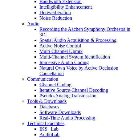
Bandwidth Extension
Intelligibility Enhancement
Dereverberation
Noise Reduction
Audio
Recording the Aachen Symphony Orchestra in
3D
Spatial Audio Acquisition & Processing
Active Noise Control
Multi-Channel Upmix
Multi-Channel System Identification
Immersive Audio Coding
Natural Own Voice by Active Occlusion
Cancellation
Communication
Channel Coding
Iterative Source-Channel Decoding
Pseudo-Analog Transmission
Tools & Downloads
Databases
Software Downloads
Real-Time Audio Processing
Technical Facilities
IKS | Lab
AudioLab