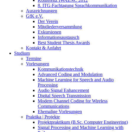
Konferenz IWAENC 2012
8. ITG-Fachtagung Sprachkommunikation
Auszeichnungen
GfK e.V.
Der Verein
Mitgliederversammlung
Exkursionen
Informationsaustausch
Best Student Thesis Awards
Kontakt & Anfahrt
Studium
Termine
Vorlesungen
Kommunikationstechnik
Advanced Coding and Modulation
Machine Learning for Speech and Audio
Processing
Audio Signal Enhancement
Digital Speech Transmission
Modern Channel Coding for Wireless
Communications
Ehemalige Vorlesungen
Praktika | Projekte
Projektpraktikum (B.Sc. Computer Engineering)
Signal Processing and Machine Learning with