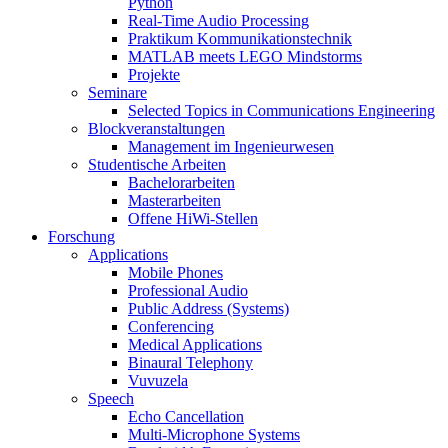
Python
Real-Time Audio Processing
Praktikum Kommunikationstechnik
MATLAB meets LEGO Mindstorms
Projekte
Seminare
Selected Topics in Communications Engineering
Blockveranstaltungen
Management im Ingenieurwesen
Studentische Arbeiten
Bachelorarbeiten
Masterarbeiten
Offene HiWi-Stellen
Forschung
Applications
Mobile Phones
Professional Audio
Public Address (Systems)
Conferencing
Medical Applications
Binaural Telephony
Vuvuzela
Speech
Echo Cancellation
Multi-Microphone Systems