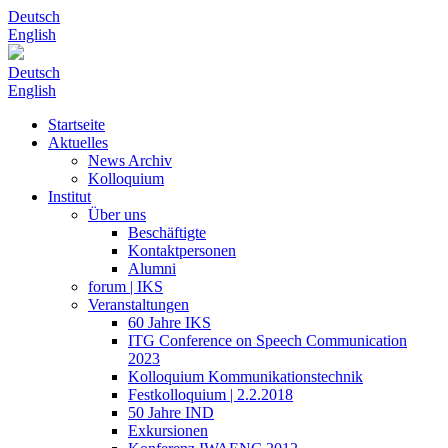
Deutsch
English
Deutsch
English
Startseite
Aktuelles
News Archiv
Kolloquium
Institut
Über uns
Beschäftigte
Kontaktpersonen
Alumni
forum | IKS
Veranstaltungen
60 Jahre IKS
ITG Conference on Speech Communication
2023
Kolloquium Kommunikationstechnik
Festkolloquium | 2.2.2018
50 Jahre IND
Exkursionen