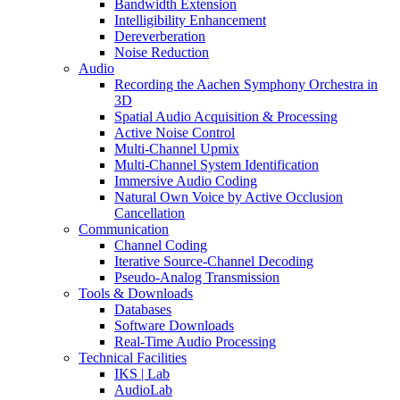
Bandwidth Extension
Intelligibility Enhancement
Dereverberation
Noise Reduction
Audio
Recording the Aachen Symphony Orchestra in
3D
Spatial Audio Acquisition & Processing
Active Noise Control
Multi-Channel Upmix
Multi-Channel System Identification
Immersive Audio Coding
Natural Own Voice by Active Occlusion
Cancellation
Communication
Channel Coding
Iterative Source-Channel Decoding
Pseudo-Analog Transmission
Tools & Downloads
Databases
Software Downloads
Real-Time Audio Processing
Technical Facilities
IKS | Lab
AudioLab