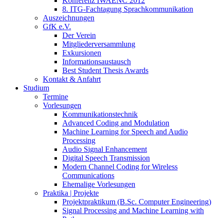
Konferenz IWAENC 2012
8. ITG-Fachtagung Sprachkommunikation
Auszeichnungen
GfK e.V.
Der Verein
Mitgliederversammlung
Exkursionen
Informationsaustausch
Best Student Thesis Awards
Kontakt & Anfahrt
Studium
Termine
Vorlesungen
Kommunikationstechnik
Advanced Coding and Modulation
Machine Learning for Speech and Audio
Processing
Audio Signal Enhancement
Digital Speech Transmission
Modern Channel Coding for Wireless
Communications
Ehemalige Vorlesungen
Praktika | Projekte
Projektpraktikum (B.Sc. Computer Engineering)
Signal Processing and Machine Learning with