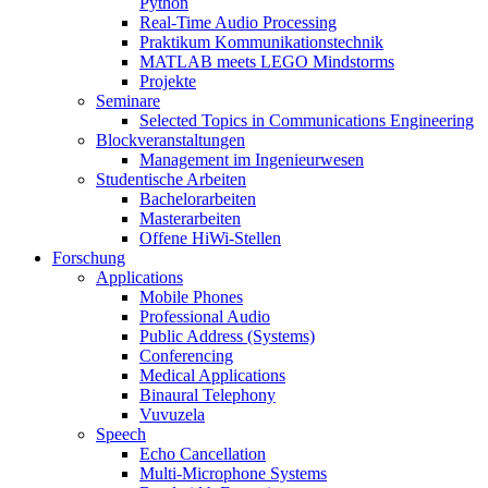
Python
Real-Time Audio Processing
Praktikum Kommunikationstechnik
MATLAB meets LEGO Mindstorms
Projekte
Seminare
Selected Topics in Communications Engineering
Blockveranstaltungen
Management im Ingenieurwesen
Studentische Arbeiten
Bachelorarbeiten
Masterarbeiten
Offene HiWi-Stellen
Forschung
Applications
Mobile Phones
Professional Audio
Public Address (Systems)
Conferencing
Medical Applications
Binaural Telephony
Vuvuzela
Speech
Echo Cancellation
Multi-Microphone Systems