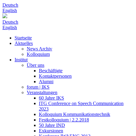
Deutsch
English
Deutsch
English
Startseite
Aktuelles
News Archiv
Kolloquium
Institut
Über uns
Beschäftigte
Kontaktpersonen
Alumni
forum | IKS
Veranstaltungen
60 Jahre IKS
ITG Conference on Speech Communication
2023
Kolloquium Kommunikationstechnik
Festkolloquium | 2.2.2018
50 Jahre IND
Exkursionen