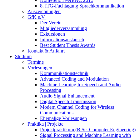
Konferenz IWAENC 2012
8. ITG-Fachtagung Sprachkommunikation
Auszeichnungen
GfK e.V.
Der Verein
Mitgliederversammlung
Exkursionen
Informationsaustausch
Best Student Thesis Awards
Kontakt & Anfahrt
Studium
Termine
Vorlesungen
Kommunikationstechnik
Advanced Coding and Modulation
Machine Learning for Speech and Audio
Processing
Audio Signal Enhancement
Digital Speech Transmission
Modern Channel Coding for Wireless
Communications
Ehemalige Vorlesungen
Praktika | Projekte
Projektpraktikum (B.Sc. Computer Engineering)
Signal Processing and Machine Learning with