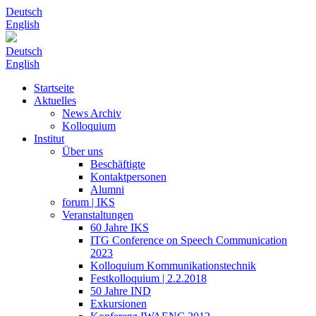
Deutsch
English
Deutsch
English
Startseite
Aktuelles
News Archiv
Kolloquium
Institut
Über uns
Beschäftigte
Kontaktpersonen
Alumni
forum | IKS
Veranstaltungen
60 Jahre IKS
ITG Conference on Speech Communication
2023
Kolloquium Kommunikationstechnik
Festkolloquium | 2.2.2018
50 Jahre IND
Exkursionen