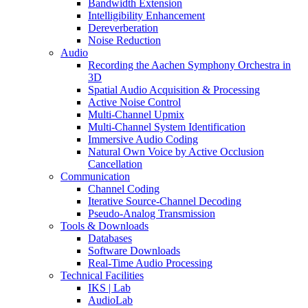
Bandwidth Extension
Intelligibility Enhancement
Dereverberation
Noise Reduction
Audio
Recording the Aachen Symphony Orchestra in
3D
Spatial Audio Acquisition & Processing
Active Noise Control
Multi-Channel Upmix
Multi-Channel System Identification
Immersive Audio Coding
Natural Own Voice by Active Occlusion
Cancellation
Communication
Channel Coding
Iterative Source-Channel Decoding
Pseudo-Analog Transmission
Tools & Downloads
Databases
Software Downloads
Real-Time Audio Processing
Technical Facilities
IKS | Lab
AudioLab