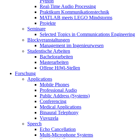
Python
Real-Time Audio Processing
Praktikum Kommunikationstechnik
MATLAB meets LEGO Mindstorms
Projekte
Seminare
Selected Topics in Communications Engineering
Blockveranstaltungen
Management im Ingenieurwesen
Studentische Arbeiten
Bachelorarbeiten
Masterarbeiten
Offene HiWi-Stellen
Forschung
Applications
Mobile Phones
Professional Audio
Public Address (Systems)
Conferencing
Medical Applications
Binaural Telephony
Vuvuzela
Speech
Echo Cancellation
Multi-Microphone Systems