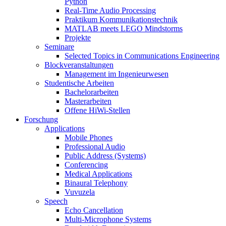
Python
Real-Time Audio Processing
Praktikum Kommunikationstechnik
MATLAB meets LEGO Mindstorms
Projekte
Seminare
Selected Topics in Communications Engineering
Blockveranstaltungen
Management im Ingenieurwesen
Studentische Arbeiten
Bachelorarbeiten
Masterarbeiten
Offene HiWi-Stellen
Forschung
Applications
Mobile Phones
Professional Audio
Public Address (Systems)
Conferencing
Medical Applications
Binaural Telephony
Vuvuzela
Speech
Echo Cancellation
Multi-Microphone Systems