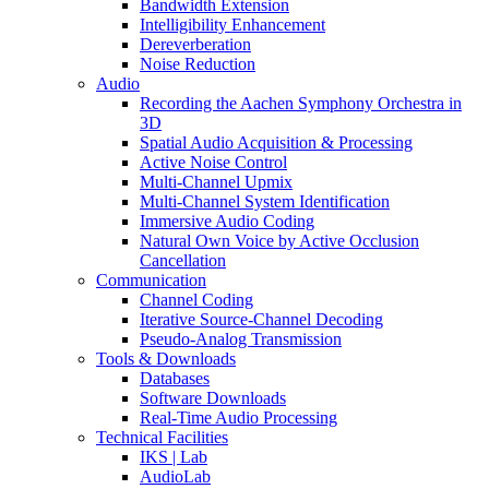
Bandwidth Extension
Intelligibility Enhancement
Dereverberation
Noise Reduction
Audio
Recording the Aachen Symphony Orchestra in
3D
Spatial Audio Acquisition & Processing
Active Noise Control
Multi-Channel Upmix
Multi-Channel System Identification
Immersive Audio Coding
Natural Own Voice by Active Occlusion
Cancellation
Communication
Channel Coding
Iterative Source-Channel Decoding
Pseudo-Analog Transmission
Tools & Downloads
Databases
Software Downloads
Real-Time Audio Processing
Technical Facilities
IKS | Lab
AudioLab