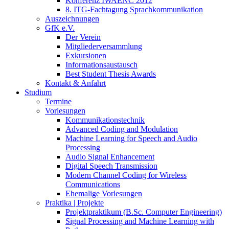
Konferenz IWAENC 2012
8. ITG-Fachtagung Sprachkommunikation
Auszeichnungen
GfK e.V.
Der Verein
Mitgliederversammlung
Exkursionen
Informationsaustausch
Best Student Thesis Awards
Kontakt & Anfahrt
Studium
Termine
Vorlesungen
Kommunikationstechnik
Advanced Coding and Modulation
Machine Learning for Speech and Audio
Processing
Audio Signal Enhancement
Digital Speech Transmission
Modern Channel Coding for Wireless
Communications
Ehemalige Vorlesungen
Praktika | Projekte
Projektpraktikum (B.Sc. Computer Engineering)
Signal Processing and Machine Learning with