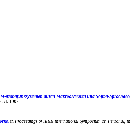
SM-Mobilfunksystemen durch Makrodiversität und Softbit-Sprachdec
,
Oct. 1997
orks,
in
Proceedings of IEEE International Symposium on Personal, 