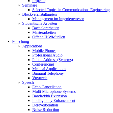
Projekte
Seminare
Selected Topics in Communications Engineering
Blockveranstaltungen
Management im Ingenieurwesen
Studentische Arbeiten
Bachelorarbeiten
Masterarbeiten
Offene HiWi-Stellen
Forschung
Applications
Mobile Phones
Professional Audio
Public Address (Systems)
Conferencing
Medical Applications
Binaural Telephony
Vuvuzela
Speech
Echo Cancellation
Multi-Microphone Systems
Bandwidth Extension
Intelligibility Enhancement
Dereverberation
Noise Reduction