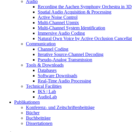
Audio
Recording the Aachen Symphony Orchestra in 3D
Spatial Audio Acquisition & Processing
Active Noise Control
Multi-Channel Upmix
Multi-Channel System Identification
Immersive Audio Coding
Natural Own Voice by Active Occlusion Cancellat
Communication
Channel Coding
Iterative Source-Channel Decoding
Pseudo-Analog Transmission
Tools & Downloads
Databases
Software Downloads
Real-Time Audio Processing
Technical Facilities
IKS | Lab
AudioLab
Publikationen
Konferenz- und Zeitschriftenbeiträge
Bücher
Buchbeiträge
Dissertationen