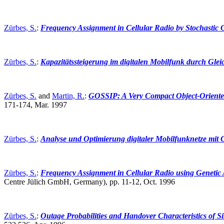
Zürbes, S.
:
Frequency Assignment in Cellular Radio by Stochastic O
Zürbes, S.
:
Kapazitätssteigerung im digitalen Mobilfunk durch Gle
Zürbes, S.
and
Martin, R.
:
GOSSIP: A Very Compact Object-Oriented
171-174, Mar. 1997
Zürbes, S.
:
Analyse und Optimierung digitaler Mobilfunknetze mit 
Zürbes, S.
:
Frequency Assignment in Cellular Radio using Genetic 
Centre Jülich GmbH, Germany),
pp. 11-12, Oct. 1996
Zürbes, S.
:
Outage Probabilities and Handover Characteristics of S