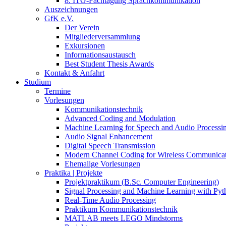
8. ITG-Fachtagung Sprachkommunikation
Auszeichnungen
GfK e.V.
Der Verein
Mitgliederversammlung
Exkursionen
Informationsaustausch
Best Student Thesis Awards
Kontakt & Anfahrt
Studium
Termine
Vorlesungen
Kommunikationstechnik
Advanced Coding and Modulation
Machine Learning for Speech and Audio Processi
Audio Signal Enhancement
Digital Speech Transmission
Modern Channel Coding for Wireless Communicat
Ehemalige Vorlesungen
Praktika | Projekte
Projektpraktikum (B.Sc. Computer Engineering)
Signal Processing and Machine Learning with Pyt
Real-Time Audio Processing
Praktikum Kommunikationstechnik
MATLAB meets LEGO Mindstorms