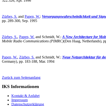
522.526, Apr. 1996
Zürbes, S.
and
Papen, W.
:
Versorgungswahrscheinlichkeit und Signa
pp. 289-300, Sep. 1995
Zürbes, S.
,
Papen, W.
and Schmidt, W.:
A New Architecture for Mobi
Mobile Radio Communications (PIMRC)
(Den Haag, Netherlands),
p
Papen, W.
,
Zürbes, S.
and Schmidt, W.:
Neue Netzarchitektur für de
Germany),
pp. 183-188, Mar. 1994
Zurück zum Seitenanfang
IKS Informationen
Kontakt & Anfahrt
Impressum
Datenschutzerklärung