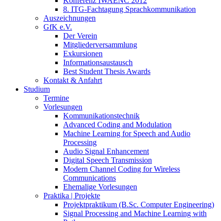
Konferenz IWAENC 2012
8. ITG-Fachtagung Sprachkommunikation
Auszeichnungen
GfK e.V.
Der Verein
Mitgliederversammlung
Exkursionen
Informationsaustausch
Best Student Thesis Awards
Kontakt & Anfahrt
Studium
Termine
Vorlesungen
Kommunikationstechnik
Advanced Coding and Modulation
Machine Learning for Speech and Audio
Processing
Audio Signal Enhancement
Digital Speech Transmission
Modern Channel Coding for Wireless
Communications
Ehemalige Vorlesungen
Praktika | Projekte
Projektpraktikum (B.Sc. Computer Engineering)
Signal Processing and Machine Learning with