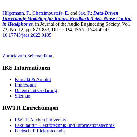
Hilgemann, F.
,
Chatzimoustafa, E.
and
Jax, P.
:
Data-Driven
Uncertainty Modeling for Robust Feedback Active Noise Control
in Headphones,
in Journal of the Audio Engineering Society, Vol.
72, No. 12, pp. 873-883, Dec. 2024, ISSN: 1549-4950,
10.17743/jaes.2022.0185
Zurück zum Seitenanfang
IKS Informationen
Kontakt & Anfahrt
Impressum
Datenschutzerklärung
Sitemap
RWTH Einrichtungen
RWTH Aachen University
Fakultät für Elektrotechnik und Informationstechnik
Fachschaft Elektrotechnik