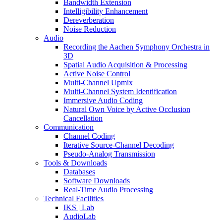
Bandwidth Extension
Intelligibility Enhancement
Dereverberation
Noise Reduction
Audio
Recording the Aachen Symphony Orchestra in
3D
Spatial Audio Acquisition & Processing
Active Noise Control
Multi-Channel Upmix
Multi-Channel System Identification
Immersive Audio Coding
Natural Own Voice by Active Occlusion
Cancellation
Communication
Channel Coding
Iterative Source-Channel Decoding
Pseudo-Analog Transmission
Tools & Downloads
Databases
Software Downloads
Real-Time Audio Processing
Technical Facilities
IKS | Lab
AudioLab