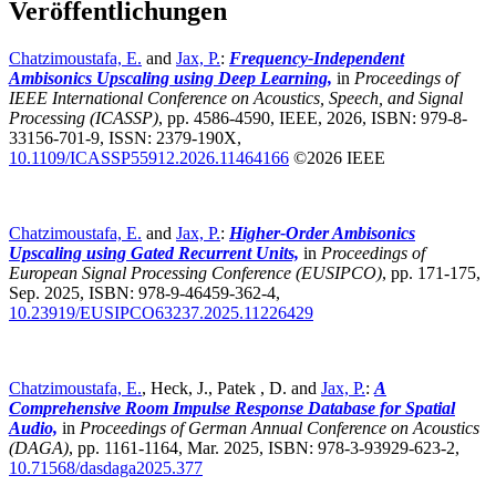
Veröffentlichungen
Chatzimoustafa, E.
and
Jax, P.
:
Frequency-Independent
Ambisonics Upscaling using Deep Learning,
in
Proceedings of
IEEE International Conference on Acoustics, Speech, and Signal
Processing (ICASSP)
,
pp. 4586-4590, IEEE, 2026, ISBN: 979-8-
33156-701-9, ISSN: 2379-190X,
10.1109/ICASSP55912.2026.11464166
©2026 IEEE
Chatzimoustafa, E.
and
Jax, P.
:
Higher-Order Ambisonics
Upscaling using Gated Recurrent Units,
in
Proceedings of
European Signal Processing Conference (EUSIPCO)
,
pp. 171-175,
Sep. 2025, ISBN: 978-9-46459-362-4,
10.23919/EUSIPCO63237.2025.11226429
Chatzimoustafa, E.
, Heck, J., Patek , D. and
Jax, P.
:
A
Comprehensive Room Impulse Response Database for Spatial
Audio,
in
Proceedings of German Annual Conference on Acoustics
(DAGA)
,
pp. 1161-1164, Mar. 2025, ISBN: 978-3-93929-623-2,
10.71568/dasdaga2025.377