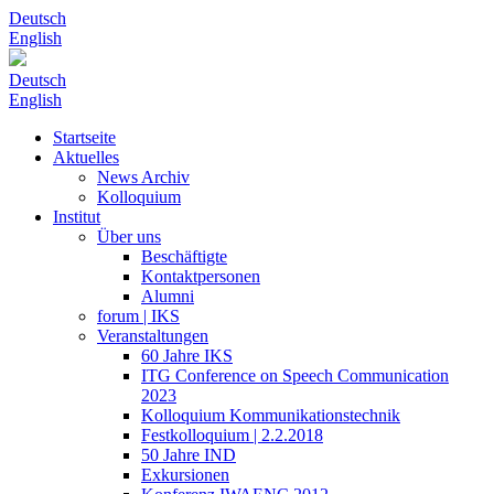
Deutsch
English
Deutsch
English
Startseite
Aktuelles
News Archiv
Kolloquium
Institut
Über uns
Beschäftigte
Kontaktpersonen
Alumni
forum | IKS
Veranstaltungen
60 Jahre IKS
ITG Conference on Speech Communication
2023
Kolloquium Kommunikationstechnik
Festkolloquium | 2.2.2018
50 Jahre IND
Exkursionen