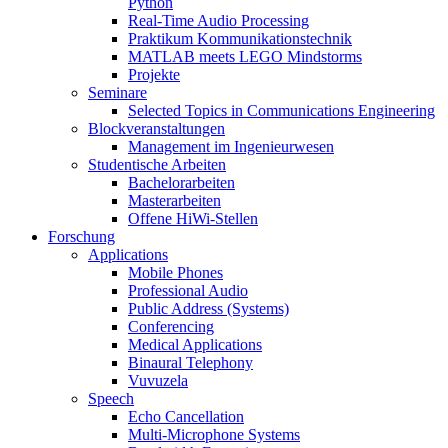
Python
Real-Time Audio Processing
Praktikum Kommunikationstechnik
MATLAB meets LEGO Mindstorms
Projekte
Seminare
Selected Topics in Communications Engineering
Blockveranstaltungen
Management im Ingenieurwesen
Studentische Arbeiten
Bachelorarbeiten
Masterarbeiten
Offene HiWi-Stellen
Forschung
Applications
Mobile Phones
Professional Audio
Public Address (Systems)
Conferencing
Medical Applications
Binaural Telephony
Vuvuzela
Speech
Echo Cancellation
Multi-Microphone Systems