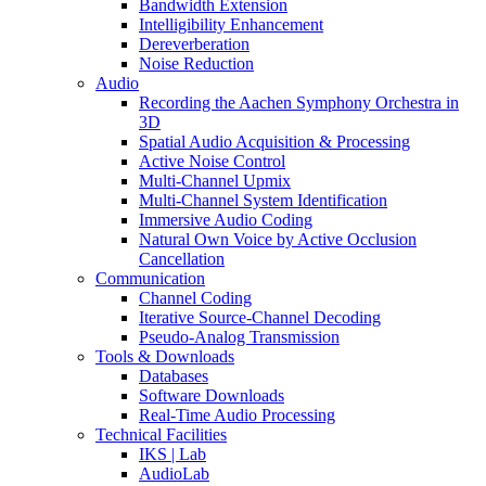
Bandwidth Extension
Intelligibility Enhancement
Dereverberation
Noise Reduction
Audio
Recording the Aachen Symphony Orchestra in
3D
Spatial Audio Acquisition & Processing
Active Noise Control
Multi-Channel Upmix
Multi-Channel System Identification
Immersive Audio Coding
Natural Own Voice by Active Occlusion
Cancellation
Communication
Channel Coding
Iterative Source-Channel Decoding
Pseudo-Analog Transmission
Tools & Downloads
Databases
Software Downloads
Real-Time Audio Processing
Technical Facilities
IKS | Lab
AudioLab