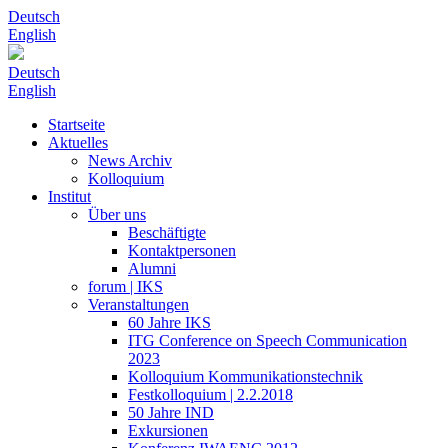
Deutsch
English
Deutsch
English
Startseite
Aktuelles
News Archiv
Kolloquium
Institut
Über uns
Beschäftigte
Kontaktpersonen
Alumni
forum | IKS
Veranstaltungen
60 Jahre IKS
ITG Conference on Speech Communication
2023
Kolloquium Kommunikationstechnik
Festkolloquium | 2.2.2018
50 Jahre IND
Exkursionen