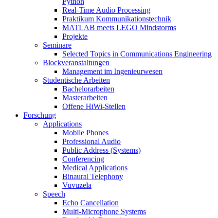
Python
Real-Time Audio Processing
Praktikum Kommunikationstechnik
MATLAB meets LEGO Mindstorms
Projekte
Seminare
Selected Topics in Communications Engineering
Blockveranstaltungen
Management im Ingenieurwesen
Studentische Arbeiten
Bachelorarbeiten
Masterarbeiten
Offene HiWi-Stellen
Forschung
Applications
Mobile Phones
Professional Audio
Public Address (Systems)
Conferencing
Medical Applications
Binaural Telephony
Vuvuzela
Speech
Echo Cancellation
Multi-Microphone Systems