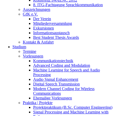
Konferenz IWAENC 2012
8. ITG-Fachtagung Sprachkommunikation
Auszeichnungen
GfK e.V.
Der Verein
Mitgliederversammlung
Exkursionen
Informationsaustausch
Best Student Thesis Awards
Kontakt & Anfahrt
Studium
Termine
Vorlesungen
Kommunikationstechnik
Advanced Coding and Modulation
Machine Learning for Speech and Audio
Processing
Audio Signal Enhancement
Digital Speech Transmission
Modern Channel Coding for Wireless
Communications
Ehemalige Vorlesungen
Praktika | Projekte
Projektpraktikum (B.Sc. Computer Engineering)
Signal Processing and Machine Learning with