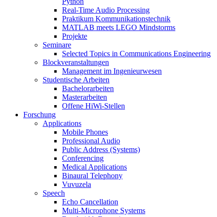
Python
Real-Time Audio Processing
Praktikum Kommunikationstechnik
MATLAB meets LEGO Mindstorms
Projekte
Seminare
Selected Topics in Communications Engineering
Blockveranstaltungen
Management im Ingenieurwesen
Studentische Arbeiten
Bachelorarbeiten
Masterarbeiten
Offene HiWi-Stellen
Forschung
Applications
Mobile Phones
Professional Audio
Public Address (Systems)
Conferencing
Medical Applications
Binaural Telephony
Vuvuzela
Speech
Echo Cancellation
Multi-Microphone Systems