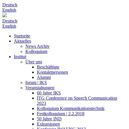
Deutsch
English
Deutsch
English
Startseite
Aktuelles
News Archiv
Kolloquium
Institut
Über uns
Beschäftigte
Kontaktpersonen
Alumni
forum | IKS
Veranstaltungen
60 Jahre IKS
ITG Conference on Speech Communication
2023
Kolloquium Kommunikationstechnik
Festkolloquium | 2.2.2018
50 Jahre IND
Exkursionen