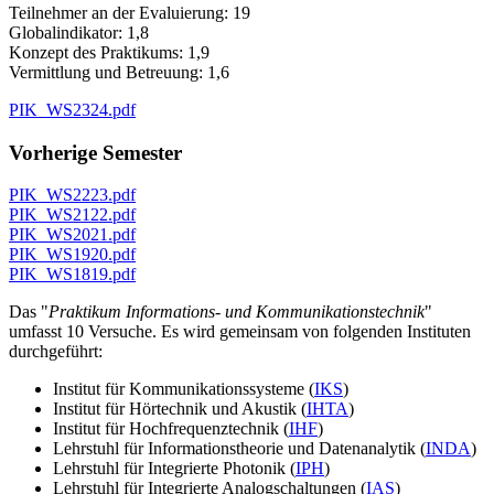
Teilnehmer an der Evaluierung: 19
Globalindikator: 1,8
Konzept des Praktikums: 1,9
Vermittlung und Betreuung: 1,6
PIK_WS2324.pdf
Vorherige Semester
PIK_WS2223.pdf
PIK_WS2122.pdf
PIK_WS2021.pdf
PIK_WS1920.pdf
PIK_WS1819.pdf
Das "
Praktikum Informations- und Kommunikationstechnik
"
umfasst 10 Versuche. Es wird gemeinsam von folgenden Instituten
durchgeführt:
Institut für Kommunikationssysteme (
IKS
)
Institut für Hörtechnik und Akustik
(
IHTA
)
Institut für Hochfrequenztechnik (
IHF
)
Lehrstuhl für Informationstheorie und Datenanalytik (
INDA
)
Lehrstuhl für Integrierte Photonik (
IPH
)
Lehrstuhl für Integrierte Analogschaltungen (
IAS
)