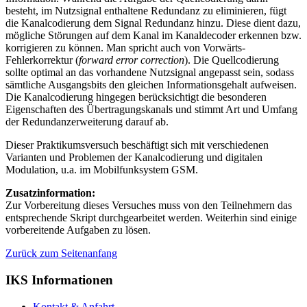
besteht, im Nutzsignal enthaltene Redundanz zu eliminieren, fügt
die Kanalcodierung dem Signal Redundanz hinzu. Diese dient dazu,
mögliche Störungen auf dem Kanal im Kanaldecoder erkennen bzw.
korrigieren zu können. Man spricht auch von Vorwärts-
Fehlerkorrektur (
forward error correction
). Die Quellcodierung
sollte optimal an das vorhandene Nutzsignal angepasst sein, sodass
sämtliche Ausgangsbits den gleichen Informationsgehalt aufweisen.
Die Kanalcodierung hingegen berücksichtigt die besonderen
Eigenschaften des Übertragungskanals und stimmt Art und Umfang
der Redundanzerweiterung darauf ab.
Dieser Praktikumsversuch beschäftigt sich mit verschiedenen
Varianten und Problemen der Kanalcodierung und digitalen
Modulation, u.a. im Mobilfunksystem GSM.
Zusatzinformation:
Zur Vorbereitung dieses Versuches muss von den Teilnehmern das
entsprechende Skript durchgearbeitet werden. Weiterhin sind einige
vorbereitende Aufgaben zu lösen.
Zurück zum Seitenanfang
IKS Informationen
Kontakt & Anfahrt