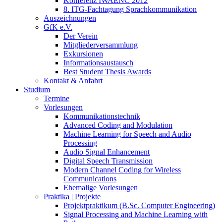
Konferenz IWAENC 2012
8. ITG-Fachtagung Sprachkommunikation
Auszeichnungen
GfK e.V.
Der Verein
Mitgliederversammlung
Exkursionen
Informationsaustausch
Best Student Thesis Awards
Kontakt & Anfahrt
Studium
Termine
Vorlesungen
Kommunikationstechnik
Advanced Coding and Modulation
Machine Learning for Speech and Audio
Processing
Audio Signal Enhancement
Digital Speech Transmission
Modern Channel Coding for Wireless
Communications
Ehemalige Vorlesungen
Praktika | Projekte
Projektpraktikum (B.Sc. Computer Engineering)
Signal Processing and Machine Learning with