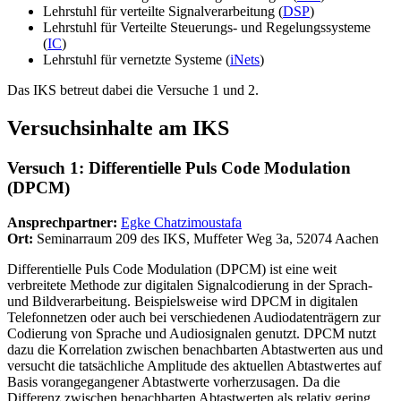
Lehrstuhl für verteilte Signalverarbeitung (
DSP
)
Lehrstuhl für Verteilte Steuerungs- und Regelungssysteme
(
IC
)
Lehrstuhl für vernetzte Systeme (
iNets
)
Das IKS betreut dabei die Versuche 1 und 2.
Versuchsinhalte am IKS
Versuch 1: Differentielle Puls Code Modulation
(DPCM)
Ansprechpartner:
Egke Chatzimoustafa
Ort:
Seminarraum 209 des IKS, Muffeter Weg 3a, 52074 Aachen
Differentielle Puls Code Modulation (DPCM) ist eine weit
verbreitete Methode zur digitalen Signalcodierung in der Sprach-
und Bildverarbeitung. Beispielsweise wird DPCM in digitalen
Telefonnetzen oder auch bei verschiedenen Audiodatenträgern zur
Codierung von Sprache und Audiosignalen genutzt. DPCM nutzt
dazu die Korrelation zwischen benachbarten Abtastwerten aus und
versucht die tatsächliche Amplitude des aktuellen Abtastwertes auf
Basis vorangegangener Abtastwerte vorherzusagen. Da die
Differenz zwischen benachbarten Abtastwerten als relativ gering