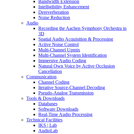
Bandwidth Extension
Intelligibility Enhancement
Dereverberation
Noise Reduction
Audio
Recording the Aachen Symphony Orchestra in
3D
Spatial Audio Acquisition & Processing
Active Noise Control
Multi-Channel Upmix
Multi-Channel System Identification
Immersive Audio Coding
Natural Own Voice by Active Occlusion
Cancellation
Communication
Channel Coding
Iterative Source-Channel Decoding
Pseudo-Analog Transmission
Tools & Downloads
Databases
Software Downloads
Real-Time Audio Processing
Technical Facilities
IKS | Lab
AudioLab