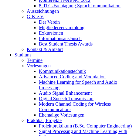
Konferenz IWAENC 2012
8. ITG-Fachtagung Sprachkommunikation
Auszeichnungen
GfK e.V.
Der Verein
Mitgliederversammlung
Exkursionen
Informationsaustausch
Best Student Thesis Awards
Kontakt & Anfahrt
Studium
Termine
Vorlesungen
Kommunikationstechnik
Advanced Coding and Modulation
Machine Learning for Speech and Audio
Processing
Audio Signal Enhancement
Digital Speech Transmission
Modern Channel Coding for Wireless
Communications
Ehemalige Vorlesungen
Praktika | Projekte
Projektpraktikum (B.Sc. Computer Engineering)
Signal Processing and Machine Learning with