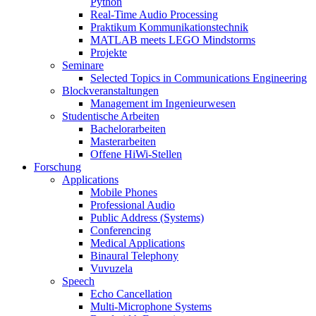
Python
Real-Time Audio Processing
Praktikum Kommunikationstechnik
MATLAB meets LEGO Mindstorms
Projekte
Seminare
Selected Topics in Communications Engineering
Blockveranstaltungen
Management im Ingenieurwesen
Studentische Arbeiten
Bachelorarbeiten
Masterarbeiten
Offene HiWi-Stellen
Forschung
Applications
Mobile Phones
Professional Audio
Public Address (Systems)
Conferencing
Medical Applications
Binaural Telephony
Vuvuzela
Speech
Echo Cancellation
Multi-Microphone Systems