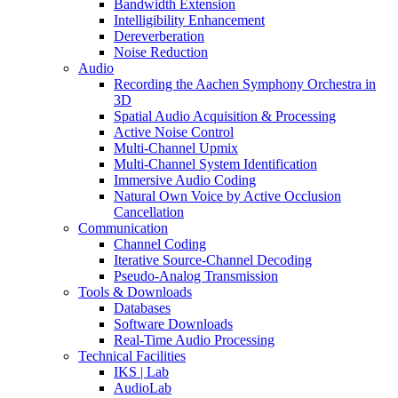
Bandwidth Extension
Intelligibility Enhancement
Dereverberation
Noise Reduction
Audio
Recording the Aachen Symphony Orchestra in
3D
Spatial Audio Acquisition & Processing
Active Noise Control
Multi-Channel Upmix
Multi-Channel System Identification
Immersive Audio Coding
Natural Own Voice by Active Occlusion
Cancellation
Communication
Channel Coding
Iterative Source-Channel Decoding
Pseudo-Analog Transmission
Tools & Downloads
Databases
Software Downloads
Real-Time Audio Processing
Technical Facilities
IKS | Lab
AudioLab