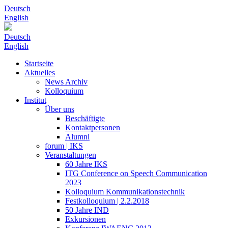
Deutsch
English
Deutsch
English
Startseite
Aktuelles
News Archiv
Kolloquium
Institut
Über uns
Beschäftigte
Kontaktpersonen
Alumni
forum | IKS
Veranstaltungen
60 Jahre IKS
ITG Conference on Speech Communication
2023
Kolloquium Kommunikationstechnik
Festkolloquium | 2.2.2018
50 Jahre IND
Exkursionen