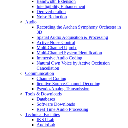
Bandwidth Extension
Intelligibility Enhancement
Dereverberation
Noise Reduction
Audio
Recording the Aachen Symphony Orchestra in
3D
Spatial Audio Acquisition & Processing
Active Noise Control
Multi-Channel Upmix
Multi-Channel System Identification
Immersive Audio Coding
Natural Own Voice by Active Occlusion
Cancellation
Communication
Channel Coding
Iterative Source-Channel Decoding
Pseudo-Analog Transmission
Tools & Downloads
Databases
Software Downloads
Real-Time Audio Processing
Technical Facilities
IKS | Lab
AudioLab