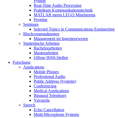
Python
Real-Time Audio Processing
Praktikum Kommunikationstechnik
MATLAB meets LEGO Mindstorms
Projekte
Seminare
Selected Topics in Communications Engineering
Blockveranstaltungen
Management im Ingenieurwesen
Studentische Arbeiten
Bachelorarbeiten
Masterarbeiten
Offene HiWi-Stellen
Forschung
Applications
Mobile Phones
Professional Audio
Public Address (Systems)
Conferencing
Medical Applications
Binaural Telephony
Vuvuzela
Speech
Echo Cancellation
Multi-Microphone Systems