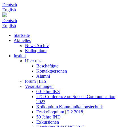
Deutsch
English
Deutsch
English
Startseite
Aktuelles
News Archiv
Kolloquium
Institut
Über uns
Beschäftigte
Kontaktpersonen
Alumni
forum | IKS
Veranstaltungen
60 Jahre IKS
ITG Conference on Speech Communication
2023
Kolloquium Kommunikationstechnik
Festkolloquium | 2.2.2018
50 Jahre IND
Exkursionen