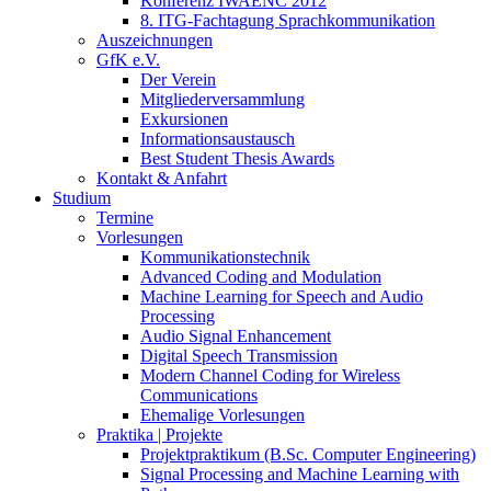
Konferenz IWAENC 2012
8. ITG-Fachtagung Sprachkommunikation
Auszeichnungen
GfK e.V.
Der Verein
Mitgliederversammlung
Exkursionen
Informationsaustausch
Best Student Thesis Awards
Kontakt & Anfahrt
Studium
Termine
Vorlesungen
Kommunikationstechnik
Advanced Coding and Modulation
Machine Learning for Speech and Audio
Processing
Audio Signal Enhancement
Digital Speech Transmission
Modern Channel Coding for Wireless
Communications
Ehemalige Vorlesungen
Praktika | Projekte
Projektpraktikum (B.Sc. Computer Engineering)
Signal Processing and Machine Learning with