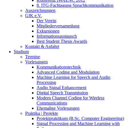
Konferenz IWAENC 2012
8. ITG-Fachtagung Sprachkommunikation
Auszeichnungen
GfK e.V.
Der Verein
Mitgliederversammlung
Exkursionen
Informationsaustausch
Best Student Thesis Awards
Kontakt & Anfahrt
Studium
Termine
Vorlesungen
Kommunikationstechnik
Advanced Coding and Modulation
Machine Learning for Speech and Audio
Processing
Audio Signal Enhancement
Digital Speech Transmission
Modern Channel Coding for Wireless
Communications
Ehemalige Vorlesungen
Praktika | Projekte
Projektpraktikum (B.Sc. Computer Engineering)
Signal Processing and Machine Learning with