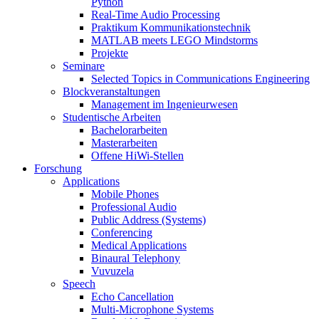
Python
Real-Time Audio Processing
Praktikum Kommunikationstechnik
MATLAB meets LEGO Mindstorms
Projekte
Seminare
Selected Topics in Communications Engineering
Blockveranstaltungen
Management im Ingenieurwesen
Studentische Arbeiten
Bachelorarbeiten
Masterarbeiten
Offene HiWi-Stellen
Forschung
Applications
Mobile Phones
Professional Audio
Public Address (Systems)
Conferencing
Medical Applications
Binaural Telephony
Vuvuzela
Speech
Echo Cancellation
Multi-Microphone Systems