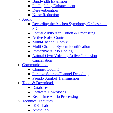
Bandwidth Extension
Intelligibility Enhancement
Dereverberation
Noise Reduction
Audio
Recording the Aachen Symphony Orchestra in
3D
Spatial Audio Acquisition & Processing
Active Noise Control
Multi-Channel Upmix
Multi-Channel System Identification
Immersive Audio Coding
Natural Own Voice by Active Occlusion
Cancellation
Communication
Channel Coding
Iterative Source-Channel Decoding
Pseudo-Analog Transmission
Tools & Downloads
Databases
Software Downloads
Real-Time Audio Processing
Technical Facilities
IKS | Lab
AudioLab