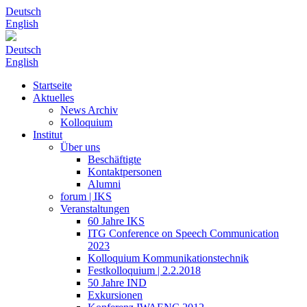
Deutsch
English
Deutsch
English
Startseite
Aktuelles
News Archiv
Kolloquium
Institut
Über uns
Beschäftigte
Kontaktpersonen
Alumni
forum | IKS
Veranstaltungen
60 Jahre IKS
ITG Conference on Speech Communication
2023
Kolloquium Kommunikationstechnik
Festkolloquium | 2.2.2018
50 Jahre IND
Exkursionen