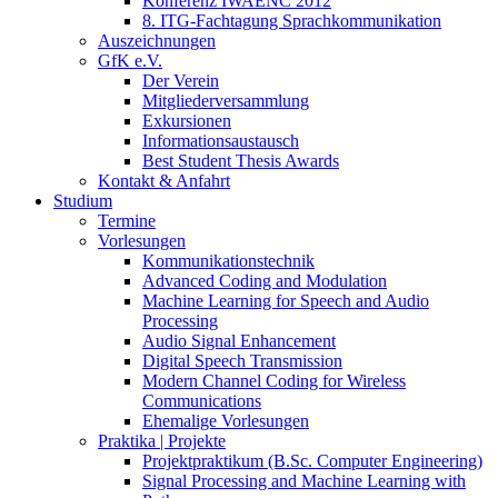
Konferenz IWAENC 2012
8. ITG-Fachtagung Sprachkommunikation
Auszeichnungen
GfK e.V.
Der Verein
Mitgliederversammlung
Exkursionen
Informationsaustausch
Best Student Thesis Awards
Kontakt & Anfahrt
Studium
Termine
Vorlesungen
Kommunikationstechnik
Advanced Coding and Modulation
Machine Learning for Speech and Audio
Processing
Audio Signal Enhancement
Digital Speech Transmission
Modern Channel Coding for Wireless
Communications
Ehemalige Vorlesungen
Praktika | Projekte
Projektpraktikum (B.Sc. Computer Engineering)
Signal Processing and Machine Learning with