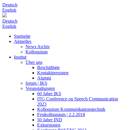
Deutsch
English
Deutsch
English
Startseite
Aktuelles
News Archiv
Kolloquium
Institut
Über uns
Beschäftigte
Kontaktpersonen
Alumni
forum | IKS
Veranstaltungen
60 Jahre IKS
ITG Conference on Speech Communication
2023
Kolloquium Kommunikationstechnik
Festkolloquium | 2.2.2018
50 Jahre IND
Exkursionen