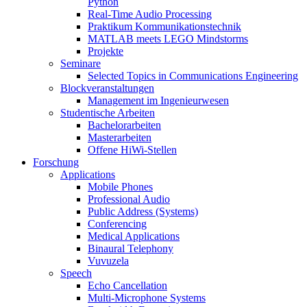
Python
Real-Time Audio Processing
Praktikum Kommunikationstechnik
MATLAB meets LEGO Mindstorms
Projekte
Seminare
Selected Topics in Communications Engineering
Blockveranstaltungen
Management im Ingenieurwesen
Studentische Arbeiten
Bachelorarbeiten
Masterarbeiten
Offene HiWi-Stellen
Forschung
Applications
Mobile Phones
Professional Audio
Public Address (Systems)
Conferencing
Medical Applications
Binaural Telephony
Vuvuzela
Speech
Echo Cancellation
Multi-Microphone Systems