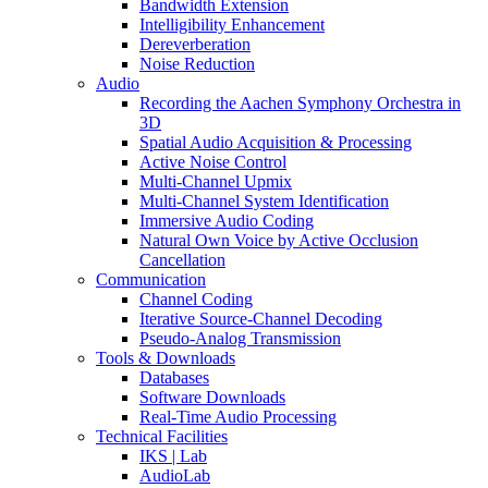
Bandwidth Extension
Intelligibility Enhancement
Dereverberation
Noise Reduction
Audio
Recording the Aachen Symphony Orchestra in
3D
Spatial Audio Acquisition & Processing
Active Noise Control
Multi-Channel Upmix
Multi-Channel System Identification
Immersive Audio Coding
Natural Own Voice by Active Occlusion
Cancellation
Communication
Channel Coding
Iterative Source-Channel Decoding
Pseudo-Analog Transmission
Tools & Downloads
Databases
Software Downloads
Real-Time Audio Processing
Technical Facilities
IKS | Lab
AudioLab