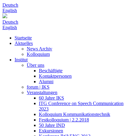
Deutsch
English
Deutsch
English
Startseite
Aktuelles
News Archiv
Kolloquium
Institut
Über uns
Beschäftigte
Kontaktpersonen
Alumni
forum | IKS
Veranstaltungen
60 Jahre IKS
ITG Conference on Speech Communication
2023
Kolloquium Kommunikationstechnik
Festkolloquium | 2.2.2018
50 Jahre IND
Exkursionen