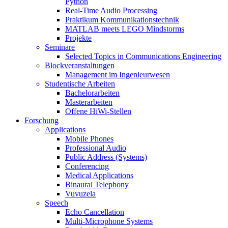
Python
Real-Time Audio Processing
Praktikum Kommunikationstechnik
MATLAB meets LEGO Mindstorms
Projekte
Seminare
Selected Topics in Communications Engineering
Blockveranstaltungen
Management im Ingenieurwesen
Studentische Arbeiten
Bachelorarbeiten
Masterarbeiten
Offene HiWi-Stellen
Forschung
Applications
Mobile Phones
Professional Audio
Public Address (Systems)
Conferencing
Medical Applications
Binaural Telephony
Vuvuzela
Speech
Echo Cancellation
Multi-Microphone Systems