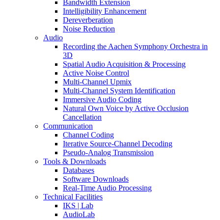
Bandwidth Extension
Intelligibility Enhancement
Dereverberation
Noise Reduction
Audio
Recording the Aachen Symphony Orchestra in
3D
Spatial Audio Acquisition & Processing
Active Noise Control
Multi-Channel Upmix
Multi-Channel System Identification
Immersive Audio Coding
Natural Own Voice by Active Occlusion
Cancellation
Communication
Channel Coding
Iterative Source-Channel Decoding
Pseudo-Analog Transmission
Tools & Downloads
Databases
Software Downloads
Real-Time Audio Processing
Technical Facilities
IKS | Lab
AudioLab