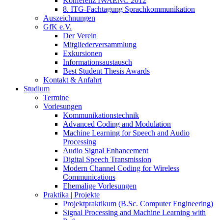
Konferenz IWAENC 2012
8. ITG-Fachtagung Sprachkommunikation
Auszeichnungen
GfK e.V.
Der Verein
Mitgliederversammlung
Exkursionen
Informationsaustausch
Best Student Thesis Awards
Kontakt & Anfahrt
Studium
Termine
Vorlesungen
Kommunikationstechnik
Advanced Coding and Modulation
Machine Learning for Speech and Audio
Processing
Audio Signal Enhancement
Digital Speech Transmission
Modern Channel Coding for Wireless
Communications
Ehemalige Vorlesungen
Praktika | Projekte
Projektpraktikum (B.Sc. Computer Engineering)
Signal Processing and Machine Learning with