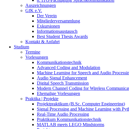
8. ITG-Fachtagung Sprachkommunikation
Auszeichnungen
GfK e.V.
Der Verein
Mitgliederversammlung
Exkursionen
Informationsaustausch
Best Student Thesis Awards
Kontakt & Anfahrt
Studium
Termine
Vorlesungen
Kommunikationstechnik
Advanced Coding and Modulation
Machine Learning for Speech and Audio Processi
Audio Signal Enhancement
Digital Speech Transmission
Modern Channel Coding for Wireless Communicat
Ehemalige Vorlesungen
Praktika | Projekte
Projektpraktikum (B.Sc. Computer Engineering)
Signal Processing and Machine Learning with Pyt
Real-Time Audio Processing
Praktikum Kommunikationstechnik
MATLAB meets LEGO Mindstorms