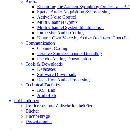
Audio
Recording the Aachen Symphony Orchestra in 3D
Spatial Audio Acquisition & Processing
Active Noise Control
Multi-Channel Upmix
Multi-Channel System Identification
Immersive Audio Coding
Natural Own Voice by Active Occlusion Cancellat
Communication
Channel Coding
Iterative Source-Channel Decoding
Pseudo-Analog Transmission
Tools & Downloads
Databases
Software Downloads
Real-Time Audio Processing
Technical Facilities
IKS | Lab
AudioLab
Publikationen
Konferenz- und Zeitschriftenbeiträge
Bücher
Buchbeiträge
Dissertationen