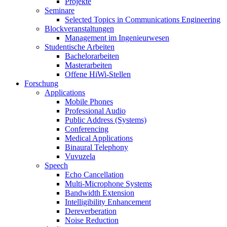
Projekte
Seminare
Selected Topics in Communications Engineering
Blockveranstaltungen
Management im Ingenieurwesen
Studentische Arbeiten
Bachelorarbeiten
Masterarbeiten
Offene HiWi-Stellen
Forschung
Applications
Mobile Phones
Professional Audio
Public Address (Systems)
Conferencing
Medical Applications
Binaural Telephony
Vuvuzela
Speech
Echo Cancellation
Multi-Microphone Systems
Bandwidth Extension
Intelligibility Enhancement
Dereverberation
Noise Reduction