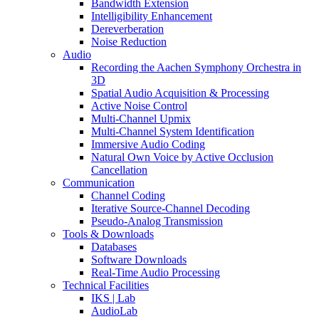
Bandwidth Extension
Intelligibility Enhancement
Dereverberation
Noise Reduction
Audio
Recording the Aachen Symphony Orchestra in
3D
Spatial Audio Acquisition & Processing
Active Noise Control
Multi-Channel Upmix
Multi-Channel System Identification
Immersive Audio Coding
Natural Own Voice by Active Occlusion
Cancellation
Communication
Channel Coding
Iterative Source-Channel Decoding
Pseudo-Analog Transmission
Tools & Downloads
Databases
Software Downloads
Real-Time Audio Processing
Technical Facilities
IKS | Lab
AudioLab