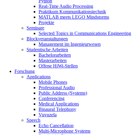
Python
Real-Time Audio Processing
Praktikum Kommunikationstechnik
MATLAB meets LEGO Mindstorms
Projekte
Seminare
Selected Topics in Communications Engineering
Blockveranstaltungen
Management im Ingenieurwesen
Studentische Arbeiten
Bachelorarbeiten
Masterarbeiten
Offene HiWi-Stellen
Forschung
Applications
Mobile Phones
Professional Audio
Public Address (Systems)
Conferencing
Medical Applications
Binaural Telephony
Vuvuzela
Speech
Echo Cancellation
Multi-Microphone Systems