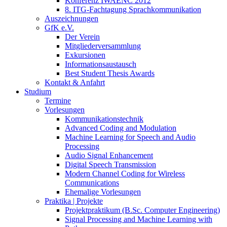
Konferenz IWAENC 2012
8. ITG-Fachtagung Sprachkommunikation
Auszeichnungen
GfK e.V.
Der Verein
Mitgliederversammlung
Exkursionen
Informationsaustausch
Best Student Thesis Awards
Kontakt & Anfahrt
Studium
Termine
Vorlesungen
Kommunikationstechnik
Advanced Coding and Modulation
Machine Learning for Speech and Audio
Processing
Audio Signal Enhancement
Digital Speech Transmission
Modern Channel Coding for Wireless
Communications
Ehemalige Vorlesungen
Praktika | Projekte
Projektpraktikum (B.Sc. Computer Engineering)
Signal Processing and Machine Learning with