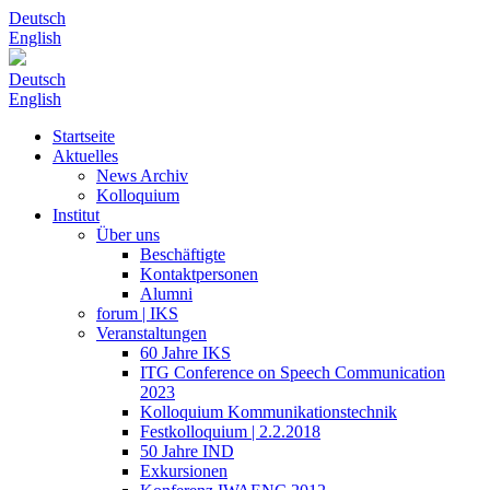
Deutsch
English
Deutsch
English
Startseite
Aktuelles
News Archiv
Kolloquium
Institut
Über uns
Beschäftigte
Kontaktpersonen
Alumni
forum | IKS
Veranstaltungen
60 Jahre IKS
ITG Conference on Speech Communication
2023
Kolloquium Kommunikationstechnik
Festkolloquium | 2.2.2018
50 Jahre IND
Exkursionen