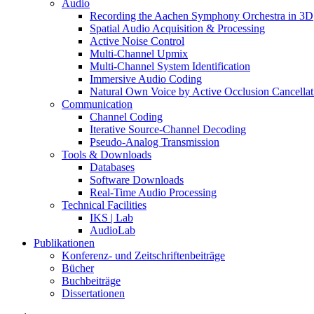
Audio
Recording the Aachen Symphony Orchestra in 3D
Spatial Audio Acquisition & Processing
Active Noise Control
Multi-Channel Upmix
Multi-Channel System Identification
Immersive Audio Coding
Natural Own Voice by Active Occlusion Cancellat
Communication
Channel Coding
Iterative Source-Channel Decoding
Pseudo-Analog Transmission
Tools & Downloads
Databases
Software Downloads
Real-Time Audio Processing
Technical Facilities
IKS | Lab
AudioLab
Publikationen
Konferenz- und Zeitschriftenbeiträge
Bücher
Buchbeiträge
Dissertationen