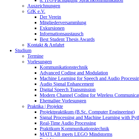
8. ITG-Fachtagung Sprachkommunikation
Auszeichnungen
GfK e.V.
Der Verein
Mitgliederversammlung
Exkursionen
Informationsaustausch
Best Student Thesis Awards
Kontakt & Anfahrt
Studium
Termine
Vorlesungen
Kommunikationstechnik
Advanced Coding and Modulation
Machine Learning for Speech and Audio Processi
Audio Signal Enhancement
Digital Speech Transmission
Modern Channel Coding for Wireless Communicat
Ehemalige Vorlesungen
Praktika | Projekte
Projektpraktikum (B.Sc. Computer Engineering)
Signal Processing and Machine Learning with Pyt
Real-Time Audio Processing
Praktikum Kommunikationstechnik
MATLAB meets LEGO Mindstorms