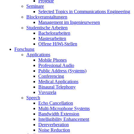
Projekte
Seminare
Selected Topics in Communications Engineering
Blockveranstaltungen
Management im Ingenieurwesen
Studentische Arbeiten
Bachelorarbeiten
Masterarbeiten
Offene HiWi-Stellen
Forschung
Applications
Mobile Phones
Professional Audio
Public Address (Systems)
Conferencing
Medical Applications
Binaural Telephony
Vuvuzela
Speech
Echo Cancellation
Multi-Microphone Systems
Bandwidth Extension
Intelligibility Enhancement
Dereverberation
Noise Reduction